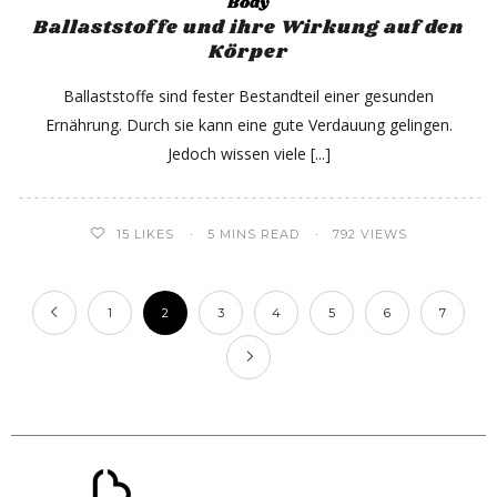
Body
Ballaststoffe und ihre Wirkung auf den
Körper
Ballaststoffe sind fester Bestandteil einer gesunden
Ernährung. Durch sie kann eine gute Verdauung gelingen.
Jedoch wissen viele
15
LIKES
5 MINS READ
792 VIEWS
1
2
3
4
5
6
7