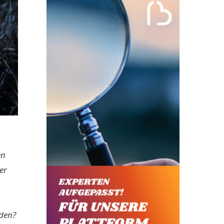
en
er
iden?