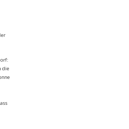
der
orf:
 die
Sonne
dass