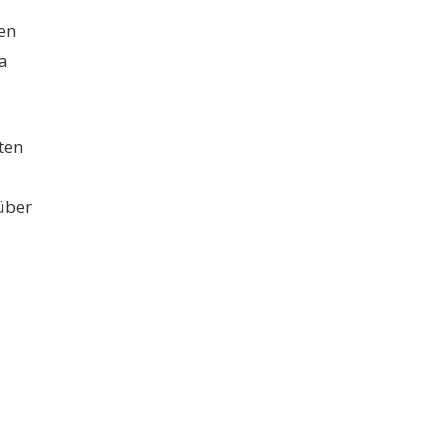
en
a
ten
über