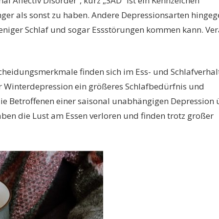
l Affectiv Disorder“, kurz „SAD“ ist ein Kennzeichen
ger als sonst zu haben. Andere Depressionsarten hingeg
weniger Schlaf und sogar Essstörungen kommen kann. Ver
cheidungsmerkmale finden sich im Ess- und Schlafverhal
r Winterdepression ein größeres Schlafbedürfnis und
die Betroffenen einer saisonal unabhängigen Depression 
haben die Lust am Essen verloren und finden trotz großer