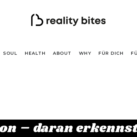
SOUL
HEALTH
ABOUT
WHY
FÜR DICH
F
on – daran erkenns