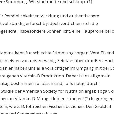
sere Stimmung. Wir sind müde und schlapp. (1)
für Persönlichkeitsentwicklung und authentischere
vollständig erforscht, jedoch verdichten sich die
geslicht, insbesondere Sonnenlicht, eine Hauptrolle bei 
tamine kann für schlechte Stimmung sorgen. Vera Elkend
ie meisten von uns zu wenig Zeit tagsüber draußen. Auch
trahlen haben uns alle vorsichtiger im Umgang mit der 
ereigenen Vitamin-D Produktion. Daher ist es allgemein
äßig bestimmen zu lassen und, falls nötig, durch
Studie der American Society for Nutrition ergab sogar, 
hen an Vitamin-D-Mangel leiden könnten! (2) In geringen
, wie z. B. fettreichen Fischen, beziehen. Den Großteil
 genügend Sonneneinstrahlung.