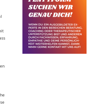
l
it
ass
ren
che
ese