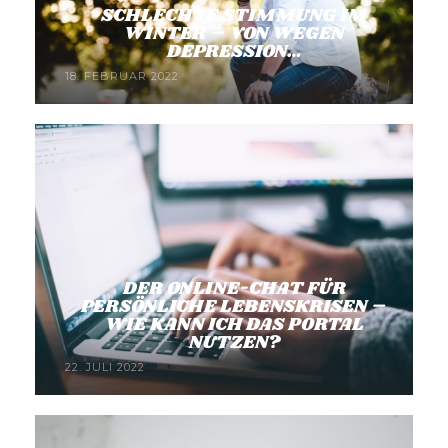
SCHLECHTE STIMMUNG IM
WINTER – VON WEGEN
DEPRESSION…
18. FEBRUAR 2022
DER ONLINE-CHAT FÜR
PERSÖNLICHE LEBENSKRISEN –
WIE KANN ICH DAS PORTAL
NUTZEN?
22. JULI 2022