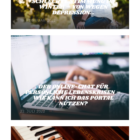
SCHLECHTE STIMMUNG IM
WINTER – VON WEGEN
DEPRESSION…
18. FEBRUAR 2022
DER ONLINE-CHAT FÜR
PERSÖNLICHE LEBENSKRISEN –
WIE KANN ICH DAS PORTAL
NUTZEN?
22. JULI 2022