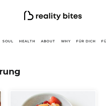
SOUL
HEALTH
ABOUT
WHY
FÜR DICH
F
örung